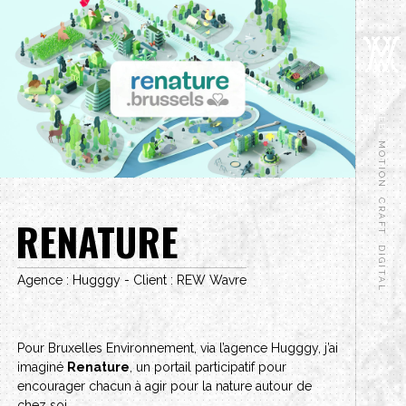
WEB
MOTION
CRAFT
RENATURE
DIGITAL
Agence : Hugggy - Client : REW Wavre
Pour Bruxelles Environnement, via l’agence Hugggy, j’ai
imaginé
Renature
, un portail participatif pour
encourager chacun à agir pour la nature autour de
chez soi.